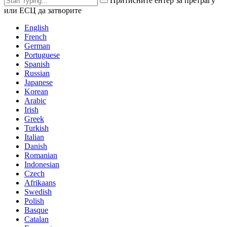
Притисните ентер за претрагу
или ЕСЦ да затворите
English
French
German
Portuguese
Spanish
Russian
Japanese
Korean
Arabic
Irish
Greek
Turkish
Italian
Danish
Romanian
Indonesian
Czech
Afrikaans
Swedish
Polish
Basque
Catalan