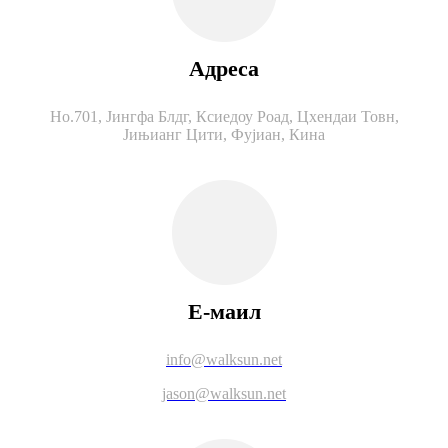
Адреса
Но.701, Јингфа Блдг, Ксиедоу Роад, Цхендаи Товн,
Јињианг Цити, Фујиан, Кина
Е-маил
info@walksun.net
jason@walksun.net