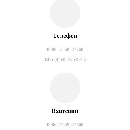
Телефон
0086-13559527360
0086-(0)595-22535212
Вхатсапп
0086-13559527360