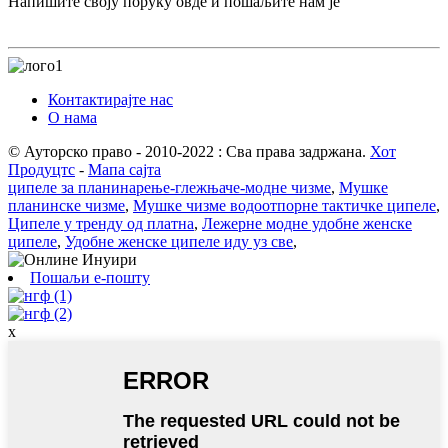
Напишите своју поруку овде и пошаљите нам је
Контактирајте нас
О нама
© Ауторско право - 2010-2022 : Сва права задржана.
Хот
Продуцтс
-
Мапа сајта
ципеле за планинарење-глежњаче-модне чизме
,
Мушке
планинске чизме
,
Мушке чизме водоотпорне тактичке ципеле
,
Ципеле у тренду од платна
,
Лежерне модне удобне женске
ципеле
,
Удобне женске ципеле иду уз све
,
Пошаљи е-пошту
x