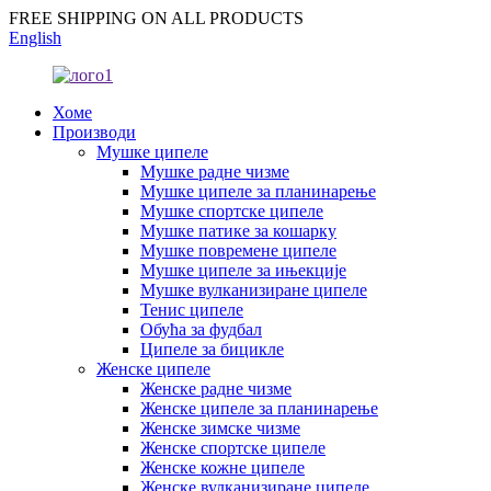
FREE SHIPPING ON ALL PRODUCTS
English
Хоме
Производи
Мушке ципеле
Мушке радне чизме
Мушке ципеле за планинарење
Мушке спортске ципеле
Мушке патике за кошарку
Мушке повремене ципеле
Мушке ципеле за ињекције
Мушке вулканизиране ципеле
Тенис ципеле
Обућа за фудбал
Ципеле за бицикле
Женске ципеле
Женске радне чизме
Женске ципеле за планинарење
Женске зимске чизме
Женске спортске ципеле
Женске кожне ципеле
Женске вулканизиране ципеле